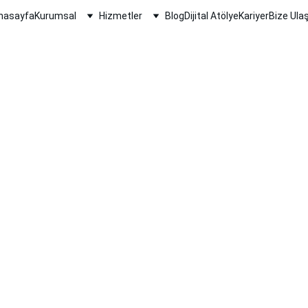
nasayfa
Kurumsal
Hizmetler
Blog
Dijital Atölye
Kariyer
Bize Ulaş
Anonim
6/26/2026
1 min oku