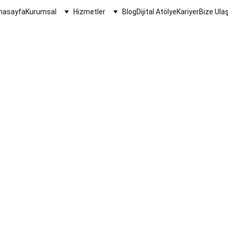
nasayfa
Kurumsal
Hizmetler
Blog
Dijital Atölye
Kariyer
Bize Ulaş
Anonim
6/26/2026
1 min oku